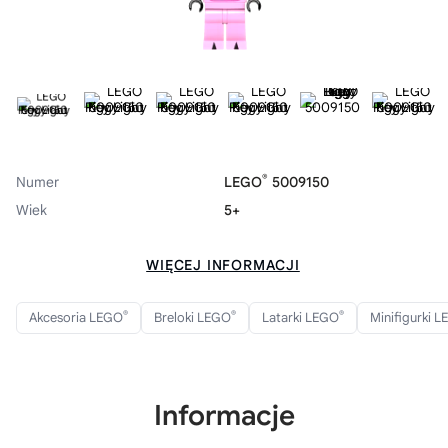
®
Numer
LEGO
5009150
Wiek
5+
WIĘCEJ INFORMACJI
®
®
®
Akcesoria LEGO
Breloki LEGO
Latarki LEGO
Minifigurki 
Informacje