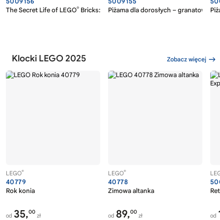
5009156
5009155
50
®
The Secret Life of LEGO
Bricks: The Story of a Design Icon
Piżama dla dorosłych – granatowa
Pi
Klocki LEGO 2025
Zobacz więcej
®
®
LEGO
LEGO
LE
40779
40778
50
Rok konia
Zimowa altanka
Ret
35,
89,
00
00
od
zł
od
zł
od