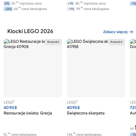
00
00
35,
najniższa cena
88,
najniższa cena
0%
+1%
-1
99
99
44,
cena katalogowa
99,
cena katalogowa
-22%
-11%
Klocki LEGO 2026
Zobacz więcej
®
®
LEGO
LEGO
LE
40908
40958
72
Restauracje świata: Grecja
Świąteczna skarpeta
Au
od
99
99
81,
cena katalogowa
144,
cena katalogowa
-1