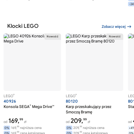
-2
Klocki LEGO
Zobacz więcej
®
®
LEGO
LEGO
LE
40926
80120
80
®
Konsola SEGA
Mega Drive™
Karp przeskakujący przez
Sta
Smoczą Bramę
169,
209,
99
99
od
zł
od
zł
od
99
99
169,
najniższa cena
209,
najniższa cena
0%
0%
+4
99
99
169,
cena katalogowa
209,
cena katalogowa
0%
0%
0%