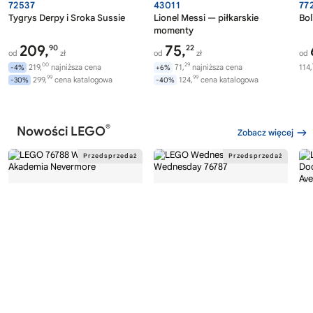
72537
43011
77
Tygrys Derpy i Sroka Sussie
Lionel Messi — piłkarskie
Bol
momenty
209,
75,
90
22
od
zł
od
zł
od
00
29
219,
najniższa cena
71,
najniższa cena
114,
-4%
+6%
99
99
299,
cena katalogowa
124,
cena katalogowa
-30%
-40%
®
Nowości LEGO
Zobacz więcej
®
®
LEGO
WEDNESDAY
LEGO
WEDNESDAY
LE
76788
76787
76