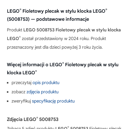
®
®
LEGO
Fioletowy plecak w stylu klocka LEGO
(5008753) — podstawowe informacje
Produkt
LEGO 5008753 Fioletowy plecak w stylu klocka
®
LEGO
został przedstawiony w 2024 roku. Produkt
przeznaczony jest dla dzieci powyżej 3 roku życia.
®
Więcej informacji o LEGO
Fioletowy plecak w stylu
®
klocka LEGO
przeczytaj
opis produktu
zobacz
zdjęcia produktu
zweryfikuj
specyfikację produktu
®
Zdjęcia LEGO
5008753
®
Zobacz 5 zdjęć produktu
LEGO
5008753
Fioletowy plecak