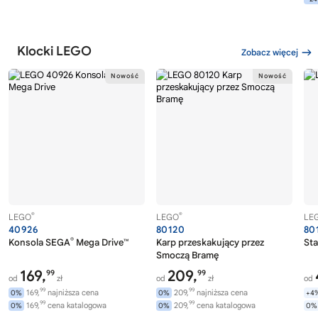
Klocki LEGO
Zobacz więcej
®
®
LEGO
LEGO
LE
40926
80120
80
®
Konsola SEGA
Mega Drive™
Karp przeskakujący przez
Sta
Smoczą Bramę
169,
209,
99
99
od
zł
od
zł
od
99
99
169,
najniższa cena
209,
najniższa cena
0%
0%
+4
99
99
169,
cena katalogowa
209,
cena katalogowa
0%
0%
0%