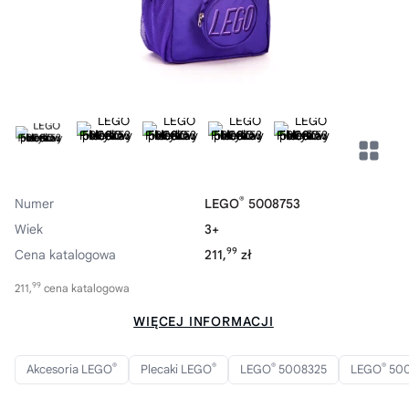
®
Numer
LEGO
5008753
Wiek
3+
99
Cena katalogowa
211,
zł
99
211,
cena katalogowa
WIĘCEJ INFORMACJI
®
®
®
®
Akcesoria LEGO
Plecaki LEGO
LEGO
5008325
LEGO
500