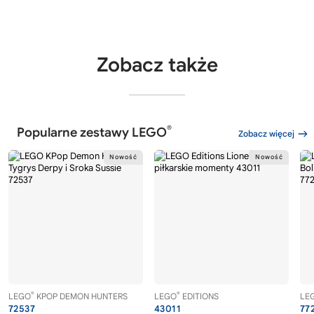
Zobacz także
®
Popularne zestawy LEGO
Zobacz więcej
®
®
LEGO
KPOP DEMON HUNTERS
LEGO
EDITIONS
LE
72537
43011
77