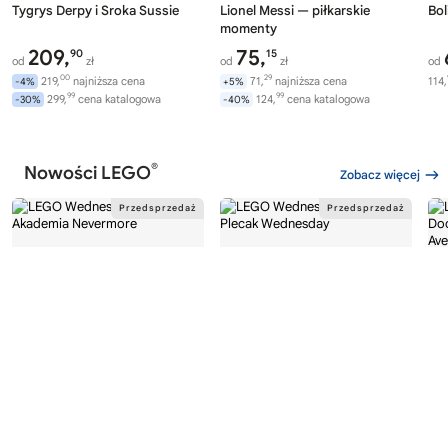
Tygrys Derpy i Sroka Sussie
Lionel Messi — piłkarskie
Bol
momenty
209,
75,
90
15
od
zł
od
zł
od
00
29
219,
najniższa cena
71,
najniższa cena
114,
-4%
+5%
99
99
299,
cena katalogowa
124,
cena katalogowa
-30%
-40%
®
Nowości LEGO
Zobacz więcej
®
®
LEGO
WEDNESDAY
LEGO
WEDNESDAY
LE
76788
76787
76
Akademia Nevermore
Plecak Wednesday
Av