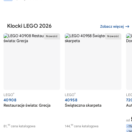
Klocki LEGO 2026
Zobacz więcej
®
®
LEGO
LEGO
LE
40908
40958
72
Restauracje świata: Grecja
Świąteczna skarpeta
Au
od
99
99
81,
cena katalogowa
144,
cena katalogowa
-1
-2