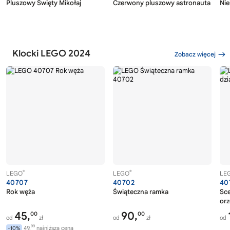
Pluszowy Święty Mikołaj
Czerwony pluszowy astronauta
Nie
Klocki LEGO 2024
Zobacz więcej
®
®
LEGO
LEGO
LE
40707
40702
40
Rok węża
Świąteczna ramka
Sce
or
45,
90,
00
00
od
zł
od
zł
od
99
49,
najniższa cena
-10%