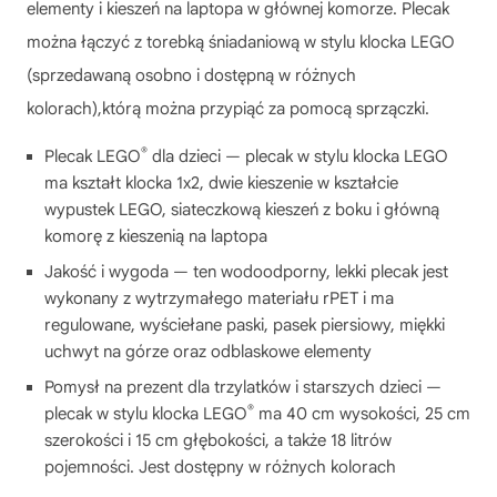
elementy i kieszeń na laptopa w głównej komorze. Plecak
można łączyć z torebką śniadaniową w stylu klocka LEGO
(sprzedawaną osobno i dostępną w różnych
kolorach),którą można przypiąć za pomocą sprzączki.
®
Plecak LEGO
dla dzieci — plecak w stylu klocka LEGO
ma kształt klocka 1x2, dwie kieszenie w kształcie
wypustek LEGO, siateczkową kieszeń z boku i główną
komorę z kieszenią na laptopa
Jakość i wygoda — ten wodoodporny, lekki plecak jest
wykonany z wytrzymałego materiału rPET i ma
regulowane, wyściełane paski, pasek piersiowy, miękki
uchwyt na górze oraz odblaskowe elementy
Pomysł na prezent dla trzylatków i starszych dzieci —
®
plecak w stylu klocka LEGO
ma 40 cm wysokości, 25 cm
szerokości i 15 cm głębokości, a także 18 litrów
pojemności. Jest dostępny w różnych kolorach