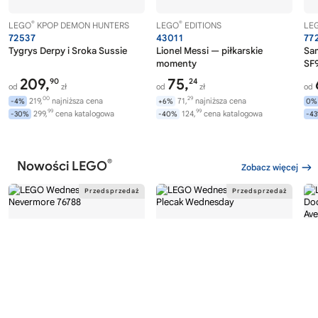
®
®
LEGO
KPOP DEMON HUNTERS
LEGO
EDITIONS
LE
72537
43011
77
Tygrys Derpy i Sroka Sussie
Lionel Messi — piłkarskie
Sa
momenty
SF9
209,
75,
90
24
od
zł
od
zł
od
00
29
219,
najniższa cena
71,
najniższa cena
-4%
+6%
0%
99
99
299,
cena katalogowa
124,
cena katalogowa
-30%
-40%
-4
®
Nowości LEGO
Zobacz więcej