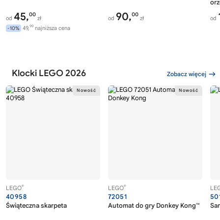
or
45,
90,
00
00
od
zł
od
zł
od
99
49,
najniższa cena
-10%
Klocki LEGO 2026
Zobacz więcej
®
®
LEGO
LEGO
LE
40958
72051
50
Świąteczna skarpeta
Automat do gry Donkey Kong™
Sa