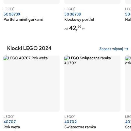
®
®
LEGO
LEGO
LE
5008739
5008738
50
Portfel z minifigurkami
Klockowy portfel
Hal
42,
99
od
zł
Klocki LEGO 2024
Zobacz więcej
®
®
LEGO
LEGO
LE
40707
40702
40
Rok węża
Świąteczna ramka
Sce