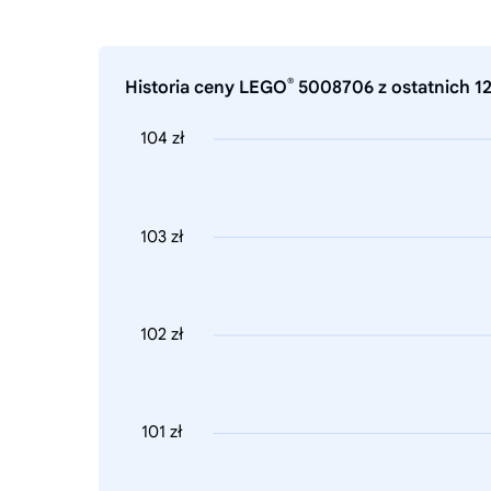
®
Historia ceny LEGO
5008706 z ostatnich 12
104 zł
103 zł
102 zł
101 zł