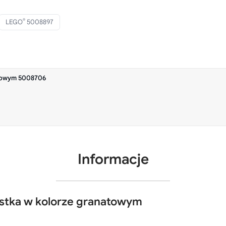
®
LEGO
5008897
atowym 5008706
Informacje
tka w kolorze granatowym