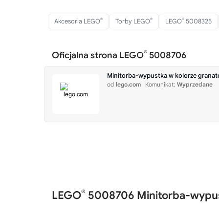
®
®
®
Akcesoria LEGO
Torby LEGO
LEGO
5008325
®
Oficjalna strona LEGO
5008706
Minitorba-wypustka w kolorze gran
od
lego.com
Komunikat:
Wyprzedane
®
LEGO
5008706 Minitorba-wypus