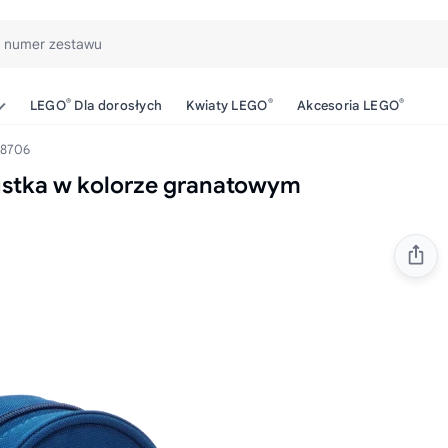
b numer zestawu
®
®
®
LEGO
Dla dorosłych
Kwiaty LEGO
Akcesoria LEGO
8706
stka w kolorze granatowym