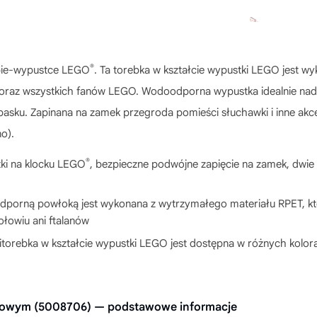
®
orbie-wypustce LEGO
. Ta torebka w kształcie wypustki LEGO jest w
lat oraz wszystkich fanów LEGO. Wodoodporna wypustka idealnie na
 pasku. Zapinana na zamek przegroda pomieści słuchawki i inne akces
o).
®
ki na klocku LEGO
, bezpieczne podwójne zapięcie na zamek, dwie k
oodporną powłoką jest wykonana z wytrzymałego materiału RPET, k
łowiu ani ftalanów
minitorebka w kształcie wypustki LEGO jest dostępna w różnych ko
atowym (5008706) — podstawowe informacje