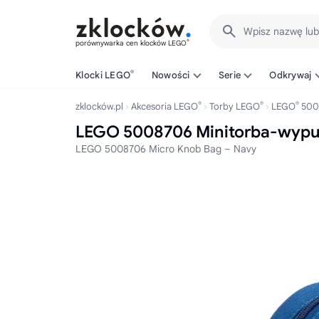
Wpisz nazwę lu
®
porównywarka cen klocków LEGO
®
Klocki LEGO
Nowości
Serie
Odkrywaj
®
®
®
zklocków.pl
Akcesoria LEGO
Torby LEGO
LEGO
500
LEGO 5008706 Minitorba-wypu
LEGO 5008706 Micro Knob Bag – Navy