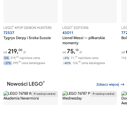
®
®
LEGO
KPOP DEMON HUNTERS
LEGO
EDITIONS
LE
72537
43011
77
Tygrys Derpy i Sroka Sussie
Lionel Messi — piłkarskie
Bol
momenty
219,
75,
00
13
od
zł
od
zł
od
00
29
219,
najniższa cena
71,
najniższa cena
114,
0%
+5%
99
99
299,
cena katalogowa
124,
cena katalogowa
-27%
-40%
®
Nowości LEGO
Zobacz więcej