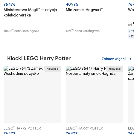
76476
40975
76
Ministerstwo Magii™ — edycja
Minizamek Hogwart™
Wol
kolekcjonerska
od
99
99
1849,
cena katalogowa
169,
cena katalogowa
+5
-3
Klocki LEGO Harry Potter
Zobacz więcej
®
®
LEGO
HARRY POTTER
LEGO
HARRY POTTER
LE
76473
76477
76