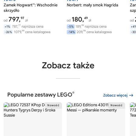
Zamek Hogwart™: Wschodnie
Norbert: mały smok Hagrida
Za
skrzydło
szp
797,
180,
97
49
od
zł
od
zł
od
77
99
787,
najniższa cena
189,
najniższa cena
+1%
-5%
+4
99
99
1079,
cena katalogowa
209,
cena katalogowa
-26%
-14%
-3
Zobacz także
®
Popularne zestawy LEGO
Zobacz więcej