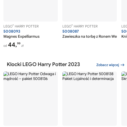
®
®
LEGO
HARRY POTTER
LEGO
HARRY POTTER
LE
5008093
5008087
50
Magnes Expelliarmus
Zawieszka na torbę z Ronem Weasley
Kni
44,
99
od
zł
Klocki LEGO Harry Potter 2023
Zobacz więcej