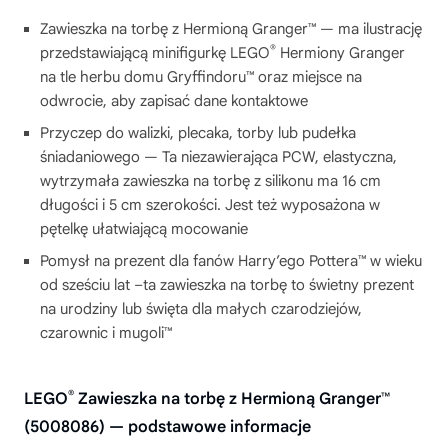
Zawieszka na torbę z Hermioną Granger™ — ma ilustrację
®
przedstawiającą minifigurkę LEGO
Hermiony Granger
na tle herbu domu Gryffindoru™ oraz miejsce na
odwrocie, aby zapisać dane kontaktowe
Przyczep do walizki, plecaka, torby lub pudełka
śniadaniowego — Ta niezawierająca PCW, elastyczna,
wytrzymała zawieszka na torbę z silikonu ma 16 cm
długości i 5 cm szerokości. Jest też wyposażona w
pętelkę ułatwiającą mocowanie
Pomysł na prezent dla fanów Harry’ego Pottera™ w wieku
od sześciu lat –ta zawieszka na torbę to świetny prezent
na urodziny lub święta dla małych czarodziejów,
czarownic i mugoli™
®
LEGO
Zawieszka na torbę z Hermioną Granger™
(5008086) — podstawowe informacje