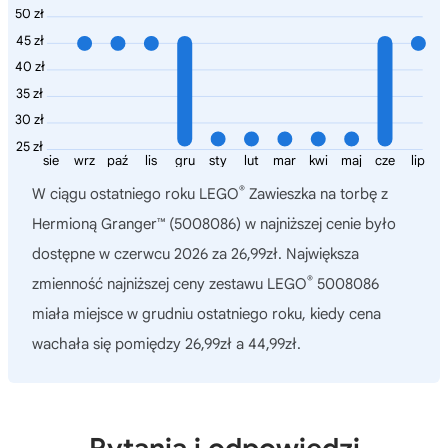
50 zł
45 zł
40 zł
35 zł
30 zł
25 zł
sie
wrz
paź
lis
gru
sty
lut
mar
kwi
maj
cze
lip
®
W ciągu ostatniego roku
LEGO
Zawieszka na torbę z
Hermioną Granger™ (5008086)
w najniższej cenie było
dostępne w czerwcu 2026 za 26,99zł. Największa
®
zmienność najniższej ceny zestawu LEGO
5008086
miała miejsce w grudniu ostatniego roku, kiedy cena
wachała się pomiędzy 26,99zł a 44,99zł.