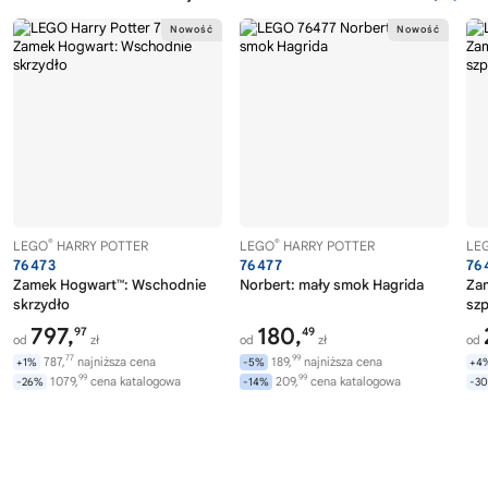
®
®
LEGO
HARRY POTTER
LEGO
HARRY POTTER
LE
76473
76477
76
Zamek Hogwart™: Wschodnie
Norbert: mały smok Hagrida
Za
skrzydło
szp
797,
180,
97
49
od
zł
od
zł
od
77
99
787,
najniższa cena
189,
najniższa cena
+1%
-5%
+4
99
99
1079,
cena katalogowa
209,
cena katalogowa
-26%
-14%
-3