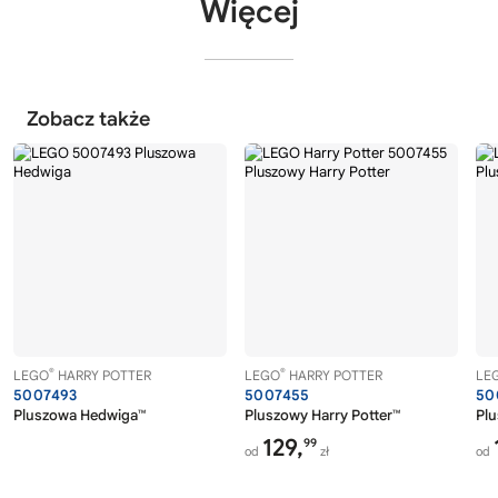
Więcej
Zobacz także
®
®
LEGO
HARRY POTTER
LEGO
HARRY POTTER
LE
5007493
5007455
50
Pluszowa Hedwiga™
Pluszowy Harry Potter™
Pl
129,
99
od
zł
od