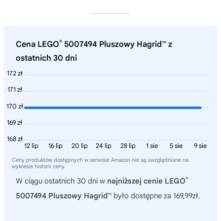
®
Cena LEGO
5007494 Pluszowy Hagrid™ z
ostatnich 30 dni
172 zł
171 zł
170 zł
169 zł
168 zł
12 lip
16 lip
20 lip
24 lip
28 lip
1 sie
5 sie
9 sie
Ceny produktów dostępnych w serwisie Amazon nie są uwzględniane na
wykresie historii ceny.
®
W ciągu ostatnich 30 dni w
najniższej cenie LEGO
5007494 Pluszowy Hagrid™
było dostępne za 169,99zł.