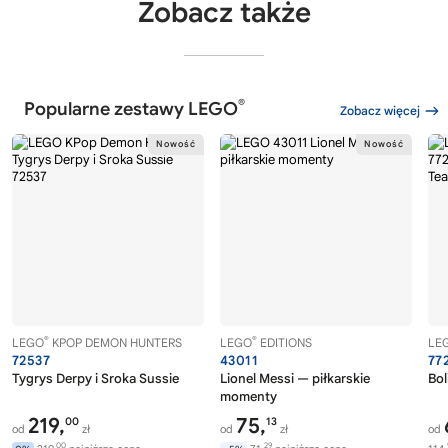
Zobacz także
®
Popularne zestawy LEGO
Zobacz więcej
®
®
LEGO
KPOP DEMON HUNTERS
LEGO
EDITIONS
LE
72537
43011
77
Tygrys Derpy i Sroka Sussie
Lionel Messi — piłkarskie
Bol
momenty
219,
75,
00
13
od
zł
od
zł
od
00
29