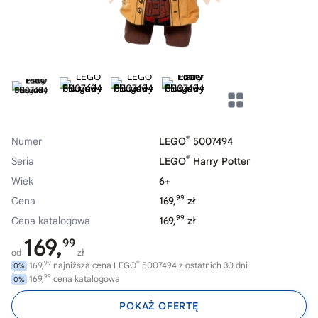
®
Numer
LEGO
5007494
®
Seria
LEGO
Harry Potter
Wiek
6+
99
Cena
169,
zł
99
Cena katalogowa
169,
zł
169,
99
od
zł
99
®
169,
najniższa cena LEGO
5007494 z ostatnich 30 dni
0%
99
169,
cena katalogowa
0%
POKAŻ OFERTĘ