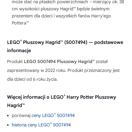
może stać na płaskich powierzchniach – mierzący ok. 38
cm wysokości pluszowy Hagrid™ będzie świetnym
prezentem dla dzieci i wszystkich fanów Harry’ego
Pottera™
®
LEGO
Pluszowy Hagrid™ (5007494) — podstawowe
informacje
Produkt
LEGO 5007494 Pluszowy Hagrid™
został
zaprezentowany w 2022 roku. Produkt przeznaczony jest
dla dzieci od 6 roku życia.
®
Więcej informacji o LEGO
Harry Potter Pluszowy
Hagrid™
®
porównaj
ceny LEGO
5007494
®
historia ceny LEGO
5007494