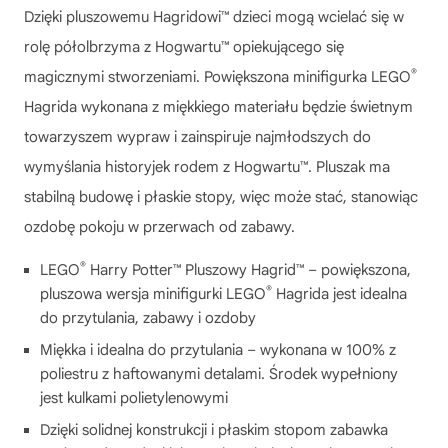
Dzięki pluszowemu Hagridowi™ dzieci mogą wcielać się w
rolę półolbrzyma z Hogwartu™ opiekującego się
®
magicznymi stworzeniami. Powiększona minifigurka LEGO
Hagrida wykonana z miękkiego materiału będzie świetnym
towarzyszem wypraw i zainspiruje najmłodszych do
wymyślania historyjek rodem z Hogwartu™. Pluszak ma
stabilną budowę i płaskie stopy, więc może stać, stanowiąc
ozdobę pokoju w przerwach od zabawy.
®
LEGO
Harry Potter™ Pluszowy Hagrid™ – powiększona,
®
pluszowa wersja minifigurki LEGO
Hagrida jest idealna
do przytulania, zabawy i ozdoby
Miękka i idealna do przytulania – wykonana w 100% z
poliestru z haftowanymi detalami. Środek wypełniony
jest kulkami polietylenowymi
Dzięki solidnej konstrukcji i płaskim stopom zabawka