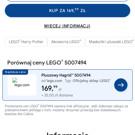
99
KUP ZA 169,
ZŁ
WIĘCEJ INFORMACJI
®
®
®
LEGO
Harry Potter
Akcesoria LEGO
Maskotki i pluszaki LEGO
®
Porównaj ceny LEGO
5007494
Pluszowy Hagrid™ 5007494
®
od
lego.com
Typ:
Oficjalny sklep LEGO
169,
99
zł
+ 25,00 zł dostawa
®
Porównanie cen LEGO
5007494 zawiera linki afiliacyjne. Jeśli dokonasz zakupu za
pośrednictwem jednego z nich, możemy otrzymać prowizję bez dodatkowych
kosztów dla Ciebie.