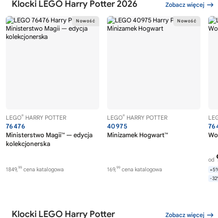
Klocki LEGO Harry Potter 2026
Zobacz więcej
®
®
LEGO
HARRY POTTER
LEGO
HARRY POTTER
LE
76476
40975
76
Ministerstwo Magii™ — edycja
Minizamek Hogwart™
Wol
kolekcjonerska
od
99
99
1849,
cena katalogowa
169,
cena katalogowa
+5
-3
Klocki LEGO Harry Potter
Zobacz więcej