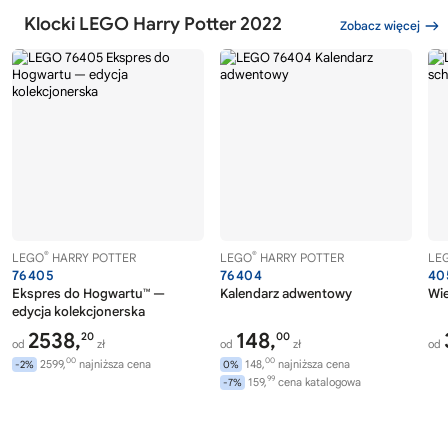
Klocki LEGO Harry Potter 2022
Zobacz więcej
®
®
LEGO
HARRY POTTER
LEGO
HARRY POTTER
LE
76405
76404
40
Ekspres do Hogwartu™ —
Kalendarz adwentowy
Wie
edycja kolekcjonerska
2538,
148,
20
00
od
zł
od
zł
od
00
00
2599,
najniższa cena
148,
najniższa cena
-2%
0%
99
159,
cena katalogowa
-7%