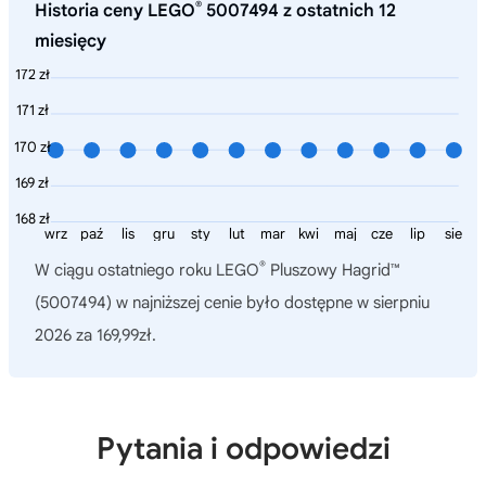
®
Historia ceny LEGO
5007494 z ostatnich 12
miesięcy
172 zł
171 zł
170 zł
169 zł
168 zł
wrz
paź
lis
gru
sty
lut
mar
kwi
maj
cze
lip
sie
®
W ciągu ostatniego roku
LEGO
Pluszowy Hagrid™
(5007494)
w najniższej cenie było dostępne w sierpniu
2026 za 169,99zł.
Pytania i odpowiedzi