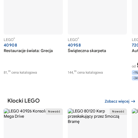
®
®
LEGO
LEGO
LE
40908
40958
72
Restauracje świata: Grecja
Świąteczna skarpeta
Au
od
99
99
81,
cena katalogowa
144,
cena katalogowa
-1
-2
Klocki LEGO
Zobacz więcej