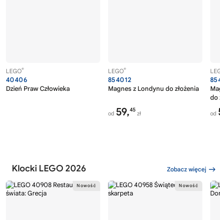
®
®
LEGO
LEGO
LE
40406
854012
85
Dzień Praw Człowieka
Magnes z Londynu do złożenia
Ma
do 
59,
45
od
zł
od
Klocki LEGO 2026
Zobacz więcej