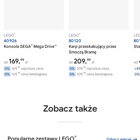
®
®
LEGO
LEGO
LE
40926
80120
80
®
Konsola SEGA
Mega Drive™
Karp przeskakujący przez
Sta
Smoczą Bramę
169,
209,
99
99
od
zł
od
zł
od
99
99
169,
najniższa cena
209,
najniższa cena
0%
0%
+4
99
99
169,
cena katalogowa
209,
cena katalogowa
0%
0%
0%
Zobacz także
®
Popularne zestawy LEGO
Zobacz więcej