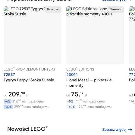
®
®
LEGO
KPOP DEMON HUNTERS
LEGO
EDITIONS
LE
72537
43011
77
Tygrys Derpy i Sroka Sussie
Lionel Messi — piłkarskie
Bol
momenty
209,
75,
90
17
od
zł
od
zł
od
00
29
219,
najniższa cena
71,
najniższa cena
114,
-4%
+5%
99
99
299,
cena katalogowa
124,
cena katalogowa
-30%
-40%
®
Nowości LEGO
Zobacz więcej