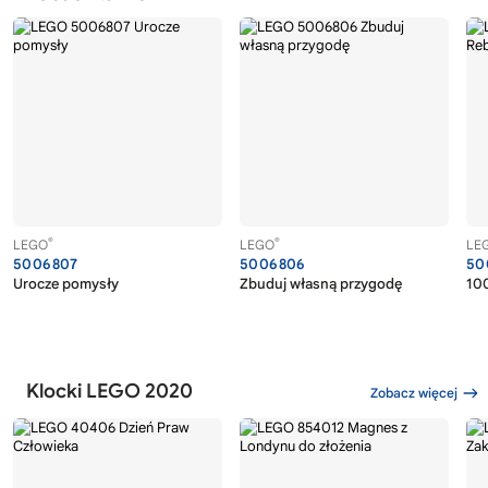
®
®
LEGO
LEGO
LE
5006807
5006806
50
Urocze pomysły
Zbuduj własną przygodę
100
Klocki LEGO 2020
Zobacz więcej