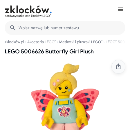
®
porównywarka cen klocków LEGO
Wpisz nazwę lub numer zestawu
®
®
®
zklocków.pl
Akcesoria LEGO
Maskotki i pluszaki LEGO
LEGO
50066
LEGO 5006626 Butterfly Girl Plush