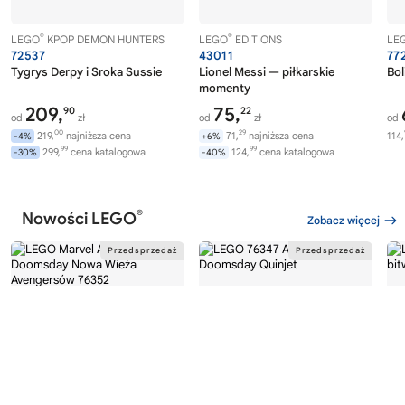
®
®
LEGO
KPOP DEMON HUNTERS
LEGO
EDITIONS
LE
72537
43011
77
Tygrys Derpy i Sroka Sussie
Lionel Messi — piłkarskie
Bol
momenty
209,
75,
90
22
od
zł
od
zł
od
00
29
219,
najniższa cena
71,
najniższa cena
114,
-4%
+6%
99
99
299,
cena katalogowa
124,
cena katalogowa
-30%
-40%
®
Nowości LEGO
Zobacz więcej