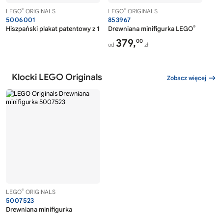
®
®
LEGO
ORIGINALS
LEGO
ORIGINALS
5006001
853967
®
Hiszpański plakat patentowy z 1958 r.
Drewniana minifigurka LEGO
379,
00
od
zł
Klocki LEGO Originals
Zobacz więcej
®
LEGO
ORIGINALS
5007523
Drewniana minifigurka