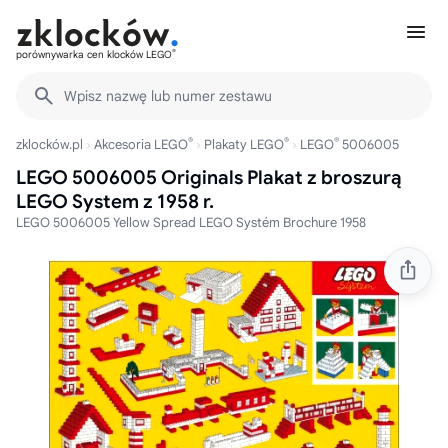
®
porównywarka cen klocków LEGO
Wpisz nazwę lub numer zestawu
®
®
®
zklocków.pl
Akcesoria LEGO
Plakaty LEGO
LEGO
5006005
LEGO 5006005 Originals Plakat z broszurą
LEGO System z 1958 r.
LEGO 5006005 Yellow Spread LEGO Systém Brochure 1958