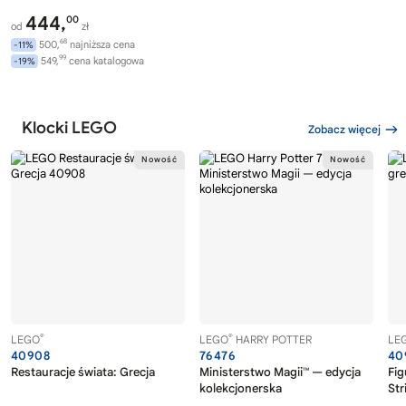
444,
00
od
zł
68
500,
najniższa cena
-11%
99
549,
cena katalogowa
-19%
Klocki LEGO
Zobacz więcej
®
®
LEGO
LEGO
HARRY POTTER
LE
40908
76476
40
Restauracje świata: Grecja
Ministerstwo Magii™ — edycja
Fig
kolekcjonerska
Str