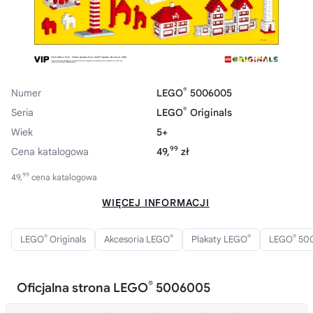
®
Numer
LEGO
5006005
®
Seria
LEGO
Originals
Wiek
5+
99
Cena katalogowa
49,
zł
99
49,
cena katalogowa
WIĘCEJ INFORMACJI
®
®
®
®
LEGO
Originals
Akcesoria LEGO
Plakaty LEGO
LEGO
500
®
Oficjalna strona LEGO
5006005