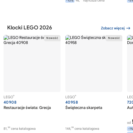
98,
najniższa cena
-10%
-5
Klocki LEGO 2026
Zobacz więcej
®
®
LEGO
LEGO
LE
40908
40958
72
Restauracje świata: Grecja
Świąteczna skarpeta
Au
od
99
99
81,
cena katalogowa
144,
cena katalogowa
-1