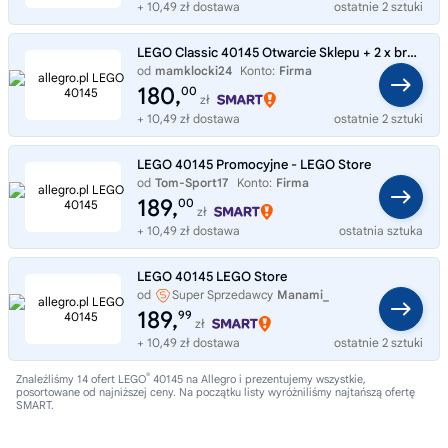
+ 10,49 zł dostawa
ostatnie 2 sztuki
LEGO Classic 40145 Otwarcie Sklepu + 2 x brelok LEGO - GRATIS
od
mamklocki24
Konto:
Firma
180,
00
zł
+ 10,49 zł dostawa
ostatnie 2 sztuki
LEGO 40145 Promocyjne - LEGO Store
od
Tom-Sport17
Konto:
Firma
189,
00
zł
+ 10,49 zł dostawa
ostatnia sztuka
LEGO 40145 LEGO Store
od
Super Sprzedawcy
Manami_
189,
99
zł
+ 10,49 zł dostawa
ostatnie 2 sztuki
®
Znaleźliśmy 14 ofert LEGO
40145 na Allegro i prezentujemy wszystkie,
posortowane od najniższej ceny. Na początku listy wyróżniliśmy najtańszą ofertę
SMART.