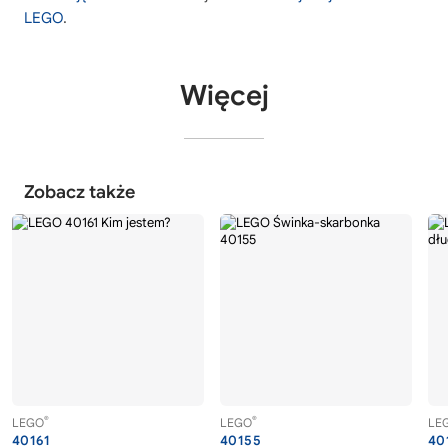
LEGO
.
Więcej
Zobacz także
®
®
LEGO
LEGO
LE
40161
40155
40