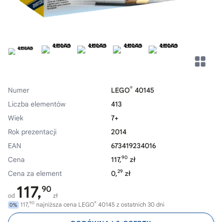
®
Numer
LEGO
40145
Liczba elementów
413
Wiek
7+
Rok prezentacji
2014
EAN
673419234016
90
Cena
117,
zł
29
Cena za element
0,
zł
117,
90
od
zł
90
®
117,
najniższa cena LEGO
40145 z ostatnich 30 dni
0%