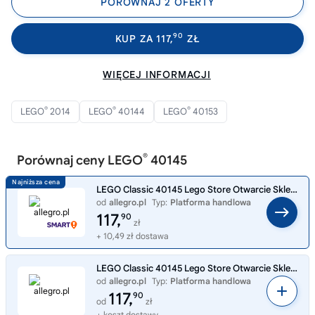
PORÓWNAJ 2 OFERTY
90
KUP ZA 117,
ZŁ
WIĘCEJ INFORMACJI
®
®
®
LEGO
2014
LEGO
40144
LEGO
40153
®
Porównaj ceny LEGO
40145
LEGO Classic 40145 Lego Store Otwarcie Sklepu
od
allegro.pl
Typ:
Platforma handlowa
117,
90
zł
+ 10,49 zł dostawa
LEGO Classic 40145 Lego Store Otwarcie Sklepu
od
allegro.pl
Typ:
Platforma handlowa
117,
90
od
zł
+ koszt dostawy