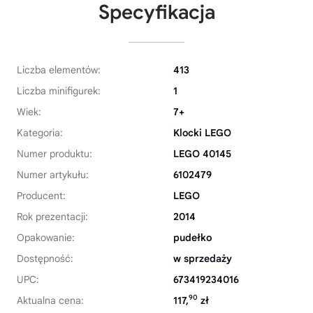
Specyfikacja
Liczba elementów:
413
Liczba minifigurek:
1
Wiek:
7+
Kategoria:
Klocki LEGO
Numer produktu:
LEGO 40145
Numer artykułu:
6102479
Producent:
LEGO
Rok prezentacji:
2014
Opakowanie:
pudełko
Dostępność:
w sprzedaży
UPC:
673419234016
90
Aktualna cena:
117,
zł