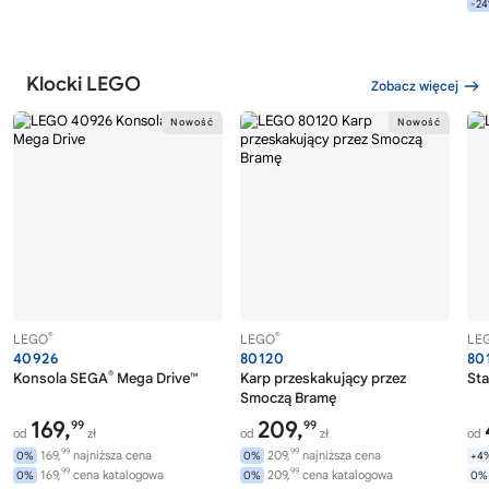
-2
Klocki LEGO
Zobacz więcej
®
®
LEGO
LEGO
LE
40926
80120
80
®
Konsola SEGA
Mega Drive™
Karp przeskakujący przez
Sta
Smoczą Bramę
169,
209,
99
99
od
zł
od
zł
od
99
99
169,
najniższa cena
209,
najniższa cena
0%
0%
+4
99
99
169,
cena katalogowa
209,
cena katalogowa
0%
0%
0%