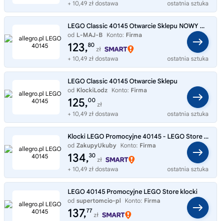
+ 10,49 zł dostawa
ostatnia sztuka
LEGO Classic 40145 Otwarcie Sklepu NOWY ORYGINALNY ZESTAW KLOCKÓW LEGO!!!
od
L-MAJ-B
Konto:
Firma
123,
80
zł
+ 10,49 zł dostawa
ostatnia sztuka
LEGO Classic 40145 Otwarcie Sklepu
od
KlockiLodz
Konto:
Firma
125,
00
zł
+ 10,49 zł dostawa
ostatnia sztuka
Klocki LEGO Promocyjne 40145 - LEGO Store | Torebka na prezent
od
ZakupyUkuby
Konto:
Firma
134,
30
zł
+ 10,49 zł dostawa
ostatnia sztuka
LEGO 40145 Promocyjne LEGO Store klocki
od
supertomcio-pl
Konto:
Firma
137,
77
zł