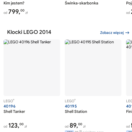
Kim jestem?
Świnka-skarbonka
Poj
799,
00
od
zł
od
Klocki LEGO 2014
Zobacz więcej
®
®
LEGO
LEGO
LE
40196
40195
40
Shell Tanker
Shell Station
Fin
123,
89,
00
00
od
zł
od
zł
od
99