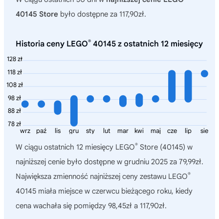
40145 Store
było dostępne za 117,90zł.
®
Historia ceny LEGO
40145 z ostatnich 12 miesięcy
128 zł
118 zł
108 zł
98 zł
88 zł
78 zł
wrz
paź
lis
gru
sty
lut
mar
kwi
maj
cze
lip
sie
®
W ciągu ostatnich 12 miesięcy
LEGO
Store (40145)
w
najniższej cenie było dostępne w grudniu 2025 za 79,99zł.
®
Największa zmienność najniższej ceny zestawu LEGO
40145 miała miejsce w czerwcu bieżącego roku, kiedy
cena wachała się pomiędzy 98,45zł a 117,90zł.