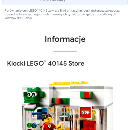
®
Porównanie cen LEGO
40145 zawiera linki afiliacyjne. Jeśli dokonasz zakupu za
pośrednictwem jednego z nich, możemy otrzymać prowizję bez dodatkowych
kosztów dla Ciebie.
Informacje
®
Klocki LEGO
40145 Store