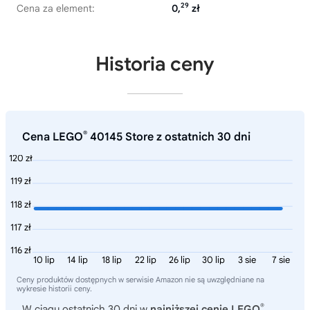
29
Cena za element:
0,
zł
Historia ceny
®
Cena LEGO
40145 Store z ostatnich 30 dni
120 zł
119 zł
118 zł
117 zł
116 zł
10 lip
14 lip
18 lip
22 lip
26 lip
30 lip
3 sie
7 sie
Ceny produktów dostępnych w serwisie Amazon nie są uwzględniane na
wykresie historii ceny.
®
W ciągu ostatnich 30 dni w
najniższej cenie LEGO