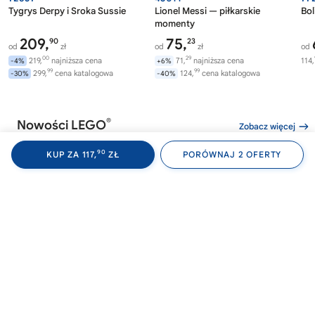
Tygrys Derpy i Sroka Sussie
Lionel Messi — piłkarskie
Bol
momenty
209,
75,
90
23
od
zł
od
zł
od
00
29
219,
najniższa cena
71,
najniższa cena
114,
-4%
+6%
99
99
299,
cena katalogowa
124,
cena katalogowa
-30%
-40%
®
Nowości LEGO
Zobacz więcej
90
KUP ZA 117,
ZŁ
PORÓWNAJ 2 OFERTY
®
®
LEGO
WEDNESDAY
LEGO
WEDNESDAY
LE
76788
76787
76
Akademia Nevermore
Plecak Wednesday
Av