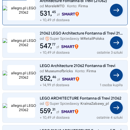
Architecture Fontanna di Trevi (21062)
od
MoreleMTO
Konto:
Firma
531,
45
zł
+ 10,49 zł dostawa
21062 LEGO Architecture Fontanna di Trevi 21062
od
Super Sprzedawcy
MRetailPolska
547,
77
zł
+ 10,49 zł dostawa
ostatnie 3 sztuki
LEGO Architecture 21062 Fontanna di Trevi
od
Museumofbricks
Konto:
Firma
552,
46
zł
+ 14,99 zł dostawa
1 osoba kupiła
LEGO ARCHITECTURE Fontanna di Trevi 21062
od
Super Sprzedawcy
KrainaZabawy_pl
559,
31
zł
+ 10,49 zł dostawa
ostatnie 4 sztuki