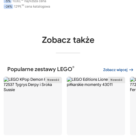
1030,
najniższa cena
-5%
99
1299,
cena katalogowa
-24%
Zobacz także
®
Popularne zestawy LEGO
Zobacz więcej