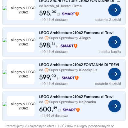
LEGO ARCHITECTURE 21062 FONTANNA DI TREVI
od
korob_pl
Konto:
Firma
595,
00
zł
+ 10,49 zł dostawa
ostatnie 2 sztuki
LEGO Architecture 21062 Fontanna di Trevi
od
Super Sprzedawcy
Allegro
598,
31
zł
+ 10,49 zł dostawa
1 osoba kupiła
LEGO Architecture 21062 FONTANNA DI TREVI
od
Super Sprzedawcy
Klocekplus
599,
00
zł
+ 10,49 zł dostawa
ostatnie 4 sztuki
LEGO Architecture 21062 Fontanna di Trevi
od
Super Sprzedawcy
Nejhracka
600,
49
zł
+ 14,99 zł dostawa
®
Prezentujemy 20 najtańszych ofert LEGO
21062 z Allegro, posortowanych od