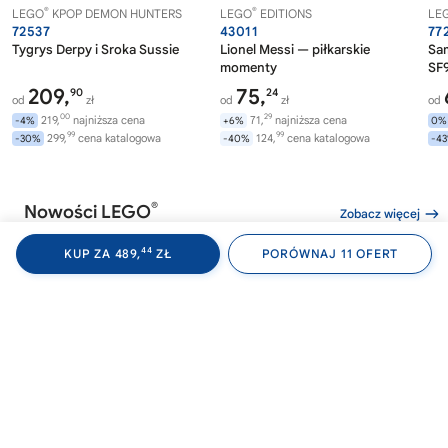
®
®
LEGO
KPOP DEMON HUNTERS
LEGO
EDITIONS
LE
72537
43011
77
Tygrys Derpy i Sroka Sussie
Lionel Messi — piłkarskie
Sa
momenty
SF9
209,
75,
90
24
od
zł
od
zł
od
00
29
219,
najniższa cena
71,
najniższa cena
-4%
+6%
0%
99
99
299,
cena katalogowa
124,
cena katalogowa
-30%
-40%
-4
®
Nowości LEGO
Zobacz więcej
44
KUP ZA 489,
ZŁ
PORÓWNAJ 11 OFERT
®
®
LEGO
WEDNESDAY
LEGO
WEDNESDAY
LE