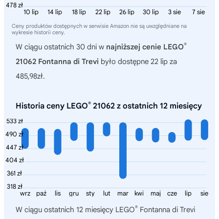
478 zł
10 lip
14 lip
18 lip
22 lip
26 lip
30 lip
3 sie
7 sie
Ceny produktów dostępnych w serwisie Amazon nie są uwzględniane na
wykresie historii ceny.
®
W ciągu ostatnich 30 dni w
najniższej cenie LEGO
21062 Fontanna di Trevi
było dostępne 22 lip za
485,98zł.
®
Historia ceny LEGO
21062 z ostatnich 12 miesięcy
533 zł
490 zł
447 zł
404 zł
361 zł
318 zł
wrz
paź
lis
gru
sty
lut
mar
kwi
maj
cze
lip
sie
®
W ciągu ostatnich 12 miesięcy
LEGO
Fontanna di Trevi