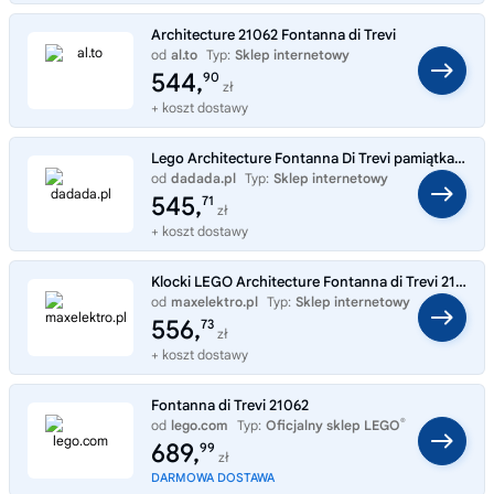
Architecture 21062 Fontanna di Trevi
od
al.to
Typ:
Sklep internetowy
544,
90
zł
+ koszt dostawy
Lego Architecture Fontanna Di Trevi pamiątka z Włoch 21062
od
dadada.pl
Typ:
Sklep internetowy
545,
71
zł
+ koszt dostawy
Klocki LEGO Architecture Fontanna di Trevi 21062
od
maxelektro.pl
Typ:
Sklep internetowy
556,
73
zł
+ koszt dostawy
Fontanna di Trevi 21062
®
od
lego.com
Typ:
Oficjalny sklep LEGO
689,
99
zł
DARMOWA DOSTAWA