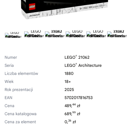
®
Numer
LEGO
21062
®
Seria
LEGO
Architecture
Liczba elementów
1880
Wiek
18+
Rok prezentacji
2025
EAN
5702017816753
44
Cena
489,
zł
99
Cena katalogowa
689,
zł
26
Cena za element
0,
zł