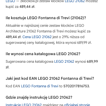
LEGO
— zklockow.pl zestaw klocków
LEGO 21062
możesz
kupić za
489,44 zł
.
Ile kosztuje LEGO Fontanna di Trevi (21062)?
Aktualnie w najniższej cenie zestaw klocków LEGO
Architecture 21062 Fontanna di Trevi możesz kupić za
489,44 zł
.
Cena LEGO 21062
jest o 29% niższa od
sugerowanej ceny katalogowej, która wynosi 689,99 zł.
Ile wynosi cena katalogowa LEGO 21062?
Sugerowana cena katalogowa
LEGO 21062
wynosi
689,99
zł
.
Jaki jest kod EAN LEGO 21062 Fontanna di Trevi?
Kod EAN
LEGO Fontanna di Trevi
to
5702017816753
.
Gdzie znajdę instrukcję LEGO 21062?
Instrukcję LEGO 21062
znajdziesz na
oficjalnej stronie