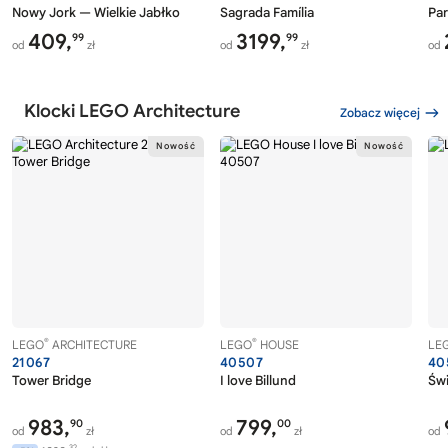
Nowy Jork — Wielkie Jabłko
Sagrada Família
Par
409,
3199,
99
99
od
zł
od
zł
od
Klocki LEGO Architecture
Zobacz więcej
®
®
LEGO
ARCHITECTURE
LEGO
HOUSE
LE
21067
40507
40
Tower Bridge
I love Billund
Św
983,
799,
90
00
od
zł
od
zł
od
32