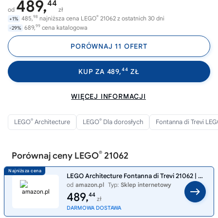
489,
44
od
zł
98
®
485,
najniższa cena LEGO
21062 z ostatnich 30 dni
+1%
99
689,
cena katalogowa
-29%
PORÓWNAJ 11 OFERT
44
KUP ZA 489,
ZŁ
WIĘCEJ INFORMACJI
®
®
LEGO
Architecture
LEGO
Dla dorosłych
Fontanna di Trevi LE
®
Porównaj ceny LEGO
21062
LEGO Architecture Fontanna di Trevi 21062 | Model architektoniczny, dekoracja do domu, prezent dla fana architektury, du
od
amazon.pl
Typ:
Sklep internetowy
489,
44
zł
DARMOWA DOSTAWA