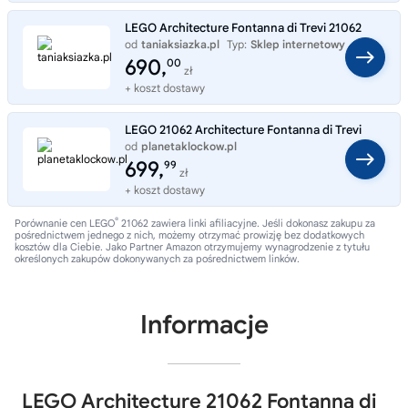
LEGO Architecture Fontanna di Trevi 21062
od
taniaksiazka.pl
Typ:
Sklep internetowy
690,
00
zł
+ koszt dostawy
LEGO 21062 Architecture Fontanna di Trevi
od
planetaklockow.pl
Typ:
Sklep internetowy
699,
99
zł
+ koszt dostawy
®
Porównanie cen LEGO
21062 zawiera linki afiliacyjne. Jeśli dokonasz zakupu za
pośrednictwem jednego z nich, możemy otrzymać prowizję bez dodatkowych
kosztów dla Ciebie. Jako Partner Amazon otrzymujemy wynagrodzenie z tytułu
określonych zakupów dokonywanych za pośrednictwem linków.
Informacje
LEGO Architecture 21062 Fontanna di