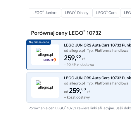
®
®
®
LEGO
Juniors
LEGO
Disney
LEGO
Cars
LE
®
Porównaj ceny LEGO
10732
LEGO JUNIORS Auta Cars 10732 Punkt 
od
allegro.pl
Typ:
Platforma handlowa
259,
00
zł
+ 10,49 zł dostawa
LEGO JUNIORS Auta Cars 10732 Punkt 
od
allegro.pl
Typ:
Platforma handlowa
259,
00
od
zł
+ koszt dostawy
®
Porównanie cen LEGO
10732 zawiera linki afiliacyjne. Jeśli 