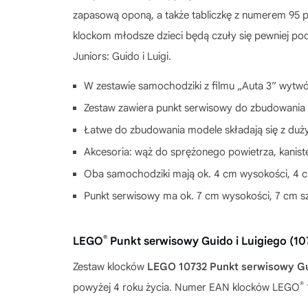
zapasową oponą, a także tabliczkę z numerem 95 p
klockom młodsze dzieci będą czuły się pewniej p
Juniors: Guido i Luigi.
W zestawie samochodziki z filmu „Auta 3” wytwór
Zestaw zawiera punkt serwisowy do zbudowania z
Łatwe do zbudowania modele składają się z duży
Akcesoria: wąż do sprężonego powietrza, kanis
Oba samochodziki mają ok. 4 cm wysokości, 4 cm
Punkt serwisowy ma ok. 7 cm wysokości, 7 cm sze
®
LEGO
Punkt serwisowy Guido i Luigiego (1
Zestaw klocków
LEGO 10732 Punkt serwisowy Gui
®
powyżej 4 roku życia. Numer EAN klocków LEGO