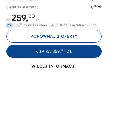
45
Cena za element
3,
zł
259,
00
od
zł
21
®
259,
najniższa cena LEGO
10732 z ostatnich 30 dni
0%
PORÓWNAJ 2 OFERTY
00
KUP ZA 259,
ZŁ
WIĘCEJ INFORMACJI