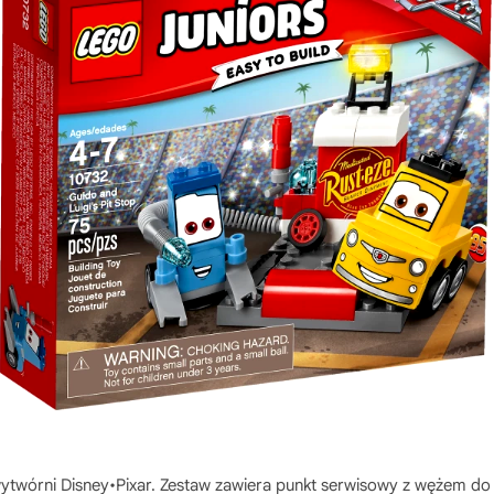
ytwórni Disney•Pixar. Zestaw zawiera punkt serwisowy z wężem do