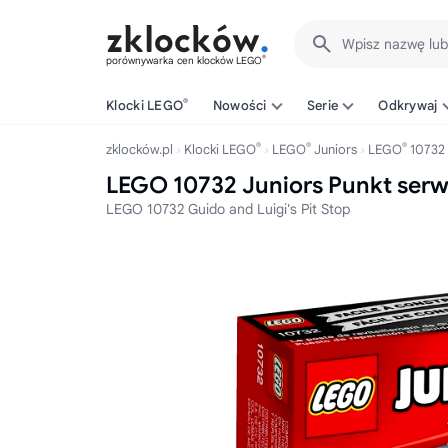
Wpisz nazwę lu
®
porównywarka cen klocków LEGO
®
Klocki LEGO
Nowości
Serie
Odkrywaj
®
®
®
zklocków.pl
Klocki LEGO
LEGO
Juniors
LEGO
10732
LEGO 10732 Juniors Punkt serw
LEGO 10732 Guido and Luigi's Pit Stop