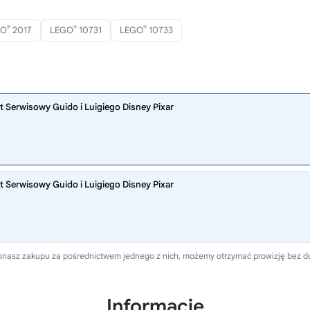
®
®
®
GO
2017
LEGO
10731
LEGO
10733
Serwisowy Guido i Luigiego Disney Pixar
Serwisowy Guido i Luigiego Disney Pixar
dokonasz zakupu za pośrednictwem jednego z nich, możemy otrzymać prowizję bez 
Informacje