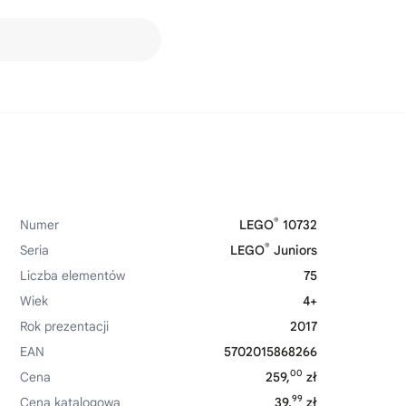
®
Numer
LEGO
10732
®
Seria
LEGO
Juniors
Liczba elementów
75
Wiek
4+
Rok prezentacji
2017
EAN
5702015868266
00
Cena
259,
zł
99
Cena katalogowa
39,
zł