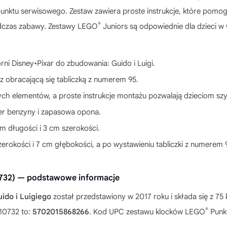
unktu serwisowego. Zestaw zawiera proste instrukcje, które pomo
®
odczas zabawy. Zestawy LEGO
Juniors są odpowiednie dla dzieci w
ni Disney•Pixar do zbudowania: Guido i Luigi.
 obracającą się tabliczką z numerem 95.
ch elementów, a proste instrukcje montażu pozwalają dzieciom sz
ter benzyny i zapasowa opona.
 długości i 3 cm szerokości.
rokości i 7 cm głębokości, a po wystawieniu tabliczki z numerem 
0732) — podstawowe informacje
do i Luigiego
został przedstawiony w 2017 roku i składa się z 7
®
10732 to:
5702015868266
. Kod UPC zestawu klocków LEGO
Punkt