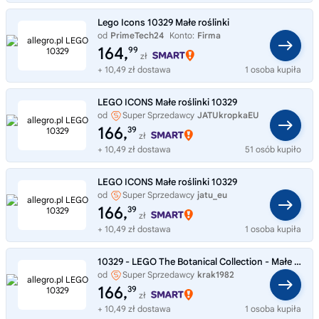
Lego Icons 10329 Małe roślinki
od
PrimeTech24
Konto:
Firma
164,
99
zł
+ 10,49 zł dostawa
1 osoba kupiła
LEGO ICONS Małe roślinki 10329
od
Super Sprzedawcy
JATUkropkaEU
166,
39
zł
+ 10,49 zł dostawa
51 osób kupiło
LEGO ICONS Małe roślinki 10329
od
Super Sprzedawcy
jatu_eu
166,
39
zł
+ 10,49 zł dostawa
1 osoba kupiła
10329 - LEGO The Botanical Collection - Małe roślinki
od
Super Sprzedawcy
krak1982
166,
39
zł
+ 10,49 zł dostawa
1 osoba kupiła