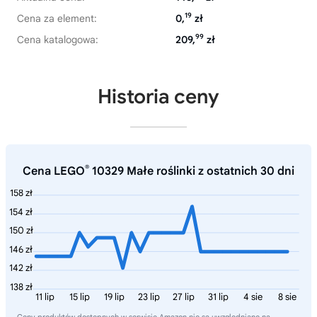
19
Cena za element:
0,
zł
99
Cena katalogowa:
209,
zł
Historia ceny
®
Cena LEGO
10329 Małe roślinki z ostatnich 30 dni
158 zł
154 zł
150 zł
146 zł
142 zł
138 zł
11 lip
15 lip
19 lip
23 lip
27 lip
31 lip
4 sie
8 sie