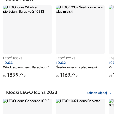
®
®
LEGO
ICONS
LEGO
ICONS
LE
10333
10332
10
Władca pierścieni: Barad-dûr™
Średniowieczny plac miejski
Zi
1899,
1169,
00
00
od
zł
od
zł
od
Klocki LEGO Icons 2023
Zobacz więcej