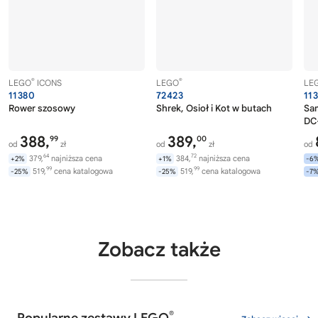
®
®
LEGO
ICONS
LEGO
LE
11380
72423
11
Rower szosowy
Shrek, Osioł i Kot w butach
Sam
DC
388,
389,
99
00
od
zł
od
zł
od
64
72
379,
najniższa cena
384,
najniższa cena
+2%
+1%
-6
99
99
519,
cena katalogowa
519,
cena katalogowa
-25%
-25%
-7
Zobacz także
®
Popularne zestawy LEGO