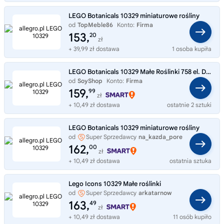
LEGO Botanicals 10329 miniaturowe rośliny
od
TopMeble86
Konto:
Firma
153,
20
zł
+ 39,99 zł dostawa
1 osoba kupiła
LEGO Botanicals 10329 Małe Roślinki 758 el. Dekoracja
od
SoyShop
Konto:
Firma
159,
99
zł
+ 10,49 zł dostawa
ostatnie 2 sztuki
LEGO Botanicals 10329 miniaturowe rośliny
od
Super Sprzedawcy
na_kazda_pore
162,
00
zł
+ 10,49 zł dostawa
ostatnia sztuka
Lego Icons 10329 Małe roślinki
od
Super Sprzedawcy
arkatarnow
163,
49
zł
+ 10,49 zł dostawa
11 osób kupiło