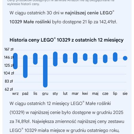
Ceny produktów dostępnych w serwisie Amazon nie są uwzględniane na
wykresie historii ceny.
®
W ciągu ostatnich 30 dni w
najniższej cenie LEGO
10329 Małe roślinki
było dostępne 21 lip za 142,49zł.
®
Historia ceny LEGO
10329 z ostatnich 12 miesięcy
167 zł
146 zł
125 zł
104 zł
83 zł
62 zł
wrz
paź
lis
gru
sty
lut
mar
kwi
maj
cze
lip
sie
®
W ciągu ostatnich 12 miesięcy
LEGO
Małe roślinki
(10329)
w najniższej cenie było dostępne w grudniu 2025
za 74,89zł. Największa zmienność najniższej ceny zestawu
®
LEGO
10329 miała miejsce w grudniu ostatniego roku,