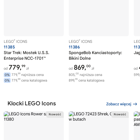
®
®
LEGO
ICONS
LEGO
ICONS
LE
11385
11386
11
Star Trek: Mostek U.S.S.
SpongeBob Kanciastoporty:
Ja
Enterprise NCC-1701™
Bikini Dolne
779,
869,
99
00
od
zł
od
zł
od
99
00
779,
najniższa cena
805,
najniższa cena
599,
0%
99
99
779,
cena katalogowa
899,
cena katalogowa
0%
Klocki LEGO Icons
Zobacz więcej