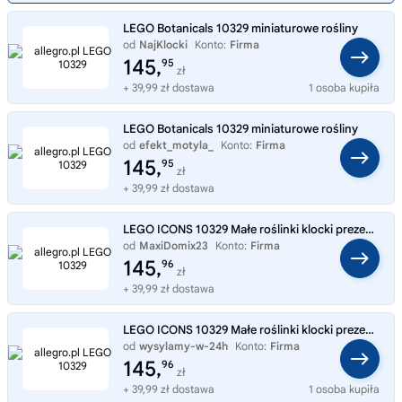
LEGO Botanicals 10329 miniaturowe rośliny
od
NajKlocki
Konto:
Firma
145,
95
zł
+ 39,99 zł dostawa
1 osoba kupiła
LEGO Botanicals 10329 miniaturowe rośliny
od
efekt_motyla_
Konto:
Firma
145,
95
zł
+ 39,99 zł dostawa
LEGO ICONS 10329 Małe roślinki klocki prezent dzień dzieck
od
MaxiDomix23
Konto:
Firma
145,
96
zł
+ 39,99 zł dostawa
LEGO ICONS 10329 Małe roślinki klocki prezent dzień dzieck
od
wysylamy-w-24h
Konto:
Firma
145,
96
zł
+ 39,99 zł dostawa
1 osoba kupiła