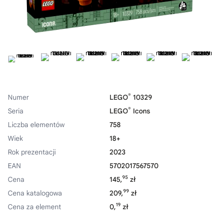
®
Numer
LEGO
10329
®
Seria
LEGO
Icons
Liczba elementów
758
Wiek
18+
Rok prezentacji
2023
EAN
5702017567570
95
Cena
145,
zł
99
Cena katalogowa
209,
zł
19
Cena za element
0,
zł