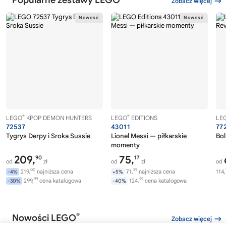
Zobacz więcej
®
®
LEGO
KPOP DEMON HUNTERS
LEGO
EDITIONS
LE
72537
43011
77
Tygrys Derpy i Sroka Sussie
Lionel Messi — piłkarskie
Bol
momenty
209,
75,
90
17
od
zł
od
zł
od
00
29
219,
najniższa cena
71,
najniższa cena
114,
-4%
+5%
99
99
299,
cena katalogowa
124,
cena katalogowa
-30%
-40%
®
Nowości LEGO
Zobacz więcej