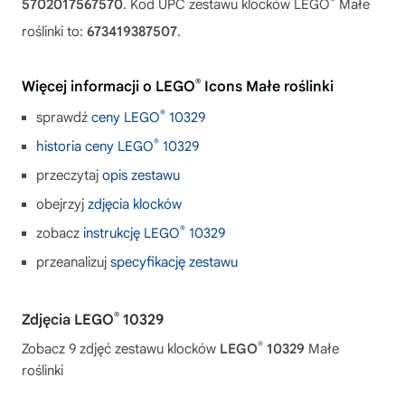
®
5702017567570
. Kod UPC zestawu klocków LEGO
Małe
roślinki to:
673419387507
.
®
Więcej informacji o LEGO
Icons Małe roślinki
®
sprawdź
ceny LEGO
10329
®
historia ceny LEGO
10329
przeczytaj
opis zestawu
obejrzyj
zdjęcia klocków
®
zobacz
instrukcję LEGO
10329
przeanalizuj
specyfikację zestawu
®
Zdjęcia LEGO
10329
®
Zobacz 9 zdjęć zestawu klocków
LEGO
10329
Małe
roślinki