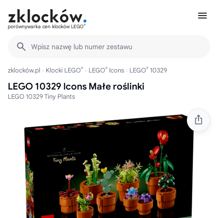
®
porównywarka cen klocków LEGO
Wpisz nazwę lub numer zestawu
®
®
®
zklocków.pl
Klocki LEGO
LEGO
Icons
LEGO
10329
LEGO 10329 Icons Małe roślinki
LEGO 10329 Tiny Plants