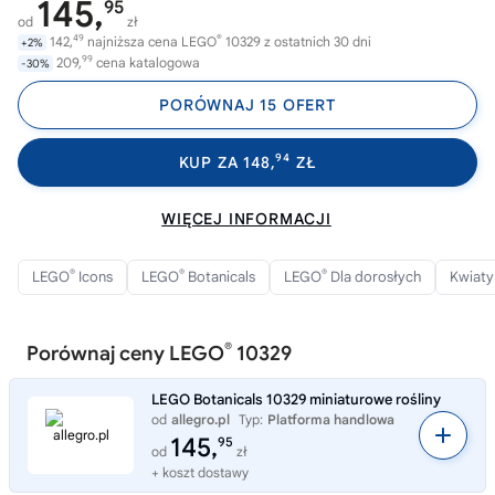
145,
95
od
zł
49
®
142,
najniższa cena LEGO
10329 z ostatnich 30 dni
+2%
99
209,
cena katalogowa
-30%
PORÓWNAJ 15 OFERT
94
KUP ZA 148,
ZŁ
WIĘCEJ INFORMACJI
®
®
®
LEGO
Icons
LEGO
Botanicals
LEGO
Dla dorosłych
Kwiat
®
Porównaj ceny LEGO
10329
LEGO Botanicals 10329 miniaturowe rośliny
od
allegro.pl
Typ:
Platforma handlowa
145,
95
od
zł
+ koszt dostawy