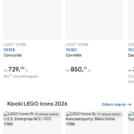
®
®
LEGO
ICONS
LEGO
ICONS
LE
10318
10321
10
Concorde
Corvette
Zac
729,
850,
00
31
od
zł
od
zł
od
99
869,
cena katalogowa
275
439,
Klocki LEGO Icons 2026
Zobacz więcej