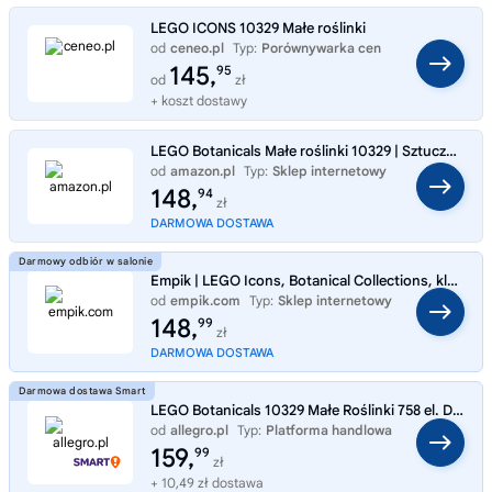
LEGO ICONS 10329 Małe roślinki
od
ceneo.pl
Typ:
Porównywarka cen
145,
95
od
zł
+ koszt dostawy
LEGO Botanicals Małe roślinki 10329 | Sztuczne rośliny ozdobne, kreatywne hobby, pomysł na prezent dla dorosłych, zestaw
od
amazon.pl
Typ:
Sklep internetowy
148,
94
zł
DARMOWA DOSTAWA
Empik | LEGO Icons, Botanical Collections, klocki Małe Roślinki w Doniczkach, 10329
od
empik.com
Typ:
Sklep internetowy
148,
99
zł
DARMOWA DOSTAWA
LEGO Botanicals 10329 Małe Roślinki 758 el. Dekoracja
od
allegro.pl
Typ:
Platforma handlowa
159,
99
zł
+ 10,49 zł dostawa