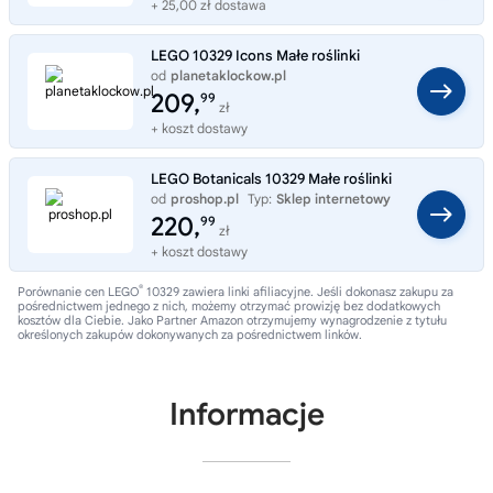
+ 25,00 zł dostawa
LEGO 10329 Icons Małe roślinki
od
planetaklockow.pl
Typ:
Sklep internetowy
209,
99
zł
+ koszt dostawy
LEGO Botanicals 10329 Małe roślinki
od
proshop.pl
Typ:
Sklep internetowy
220,
99
zł
+ koszt dostawy
®
Porównanie cen LEGO
10329 zawiera linki afiliacyjne. Jeśli dokonasz zakupu za
pośrednictwem jednego z nich, możemy otrzymać prowizję bez dodatkowych
kosztów dla Ciebie. Jako Partner Amazon otrzymujemy wynagrodzenie z tytułu
określonych zakupów dokonywanych za pośrednictwem linków.
Informacje