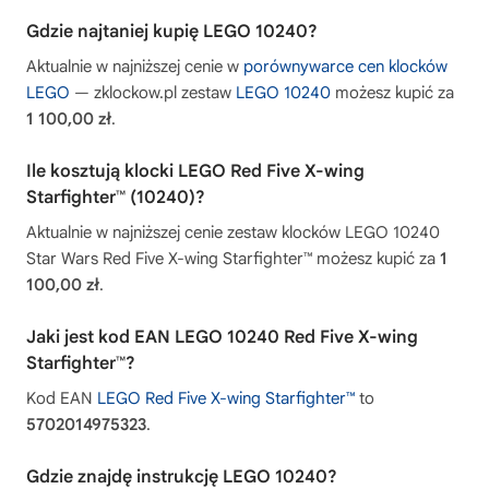
Gdzie najtaniej kupię LEGO 10240?
Aktualnie w najniższej cenie w
porównywarce cen klocków
LEGO
— zklockow.pl zestaw
LEGO 10240
możesz kupić za
1 100,00 zł
.
Ile kosztują klocki LEGO Red Five X-wing
Starfighter™ (10240)?
Aktualnie w najniższej cenie zestaw klocków LEGO 10240
Star Wars Red Five X-wing Starfighter™ możesz kupić za
1
100,00 zł
.
Jaki jest kod EAN LEGO 10240 Red Five X-wing
Starfighter™?
Kod EAN
LEGO Red Five X-wing Starfighter™
to
5702014975323
.
Gdzie znajdę instrukcję LEGO 10240?