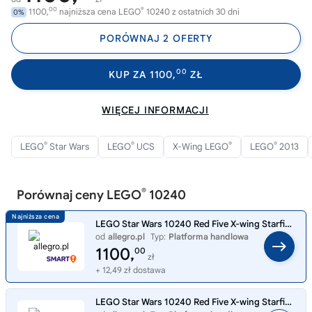
00
®
1100,
najniższa cena LEGO
10240 z ostatnich 30 dni
0%
PORÓWNAJ 2 OFERTY
00
KUP ZA 1100,
ZŁ
WIĘCEJ INFORMACJI
®
®
®
®
LEGO
Star Wars
LEGO
UCS
X-Wing LEGO
LEGO
2013
®
Porównaj ceny LEGO
10240
LEGO Star Wars 10240 Red Five X-wing Starfighter
od
allegro.pl
Typ:
Platforma handlowa
1100,
00
zł
+ 12,49 zł dostawa
LEGO Star Wars 10240 Red Five X-wing Starfighter