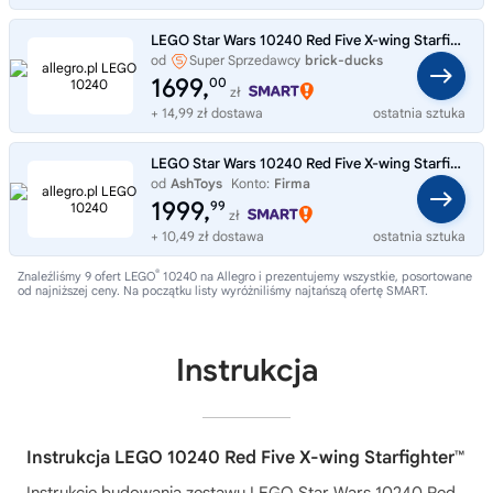
LEGO Star Wars 10240 Red Five X-wing Starfighter
od
Super Sprzedawcy
brick-ducks
1699,
00
zł
+ 14,99 zł dostawa
ostatnia sztuka
LEGO Star Wars 10240 Red Five X-wing Starfighter
od
AshToys
Konto:
Firma
1999,
99
zł
+ 10,49 zł dostawa
ostatnia sztuka
®
Znaleźliśmy 9 ofert LEGO
10240 na Allegro i prezentujemy wszystkie, posortowane
od najniższej ceny. Na początku listy wyróżniliśmy najtańszą ofertę SMART.
Instrukcja
Instrukcja LEGO 10240 Red Five X-wing Starfighter™
Instrukcję budowania zestawu
LEGO Star Wars 10240 Red