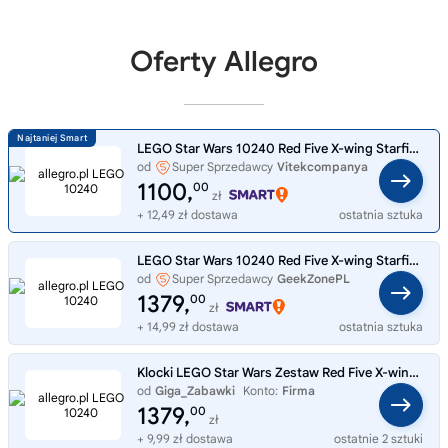
Oferty Allegro
LEGO Star Wars 10240 Red Five X-wing Starfighter
od
Super Sprzedawcy
Vitekcompanya
1100,
00
zł
+ 12,49 zł dostawa
ostatnia sztuka
LEGO Star Wars 10240 Red Five X-wing Starfighter
od
Super Sprzedawcy
GeekZonePL
1379,
00
zł
+ 14,99 zł dostawa
ostatnia sztuka
Klocki LEGO Star Wars Zestaw Red Five X-wing Starfighter 10240
od
Giga_Zabawki
Konto:
Firma
1379,
00
zł
+ 9,99 zł dostawa
ostatnie 2 sztuki