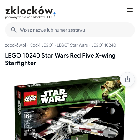
®
porównywarka cen klocków LEGO
Wpisz nazwę lub numer zestawu
®
®
®
zklocków.pl
Klocki LEGO
LEGO
Star Wars
LEGO
10240
LEGO 10240 Star Wars Red Five X-wing
Starfighter