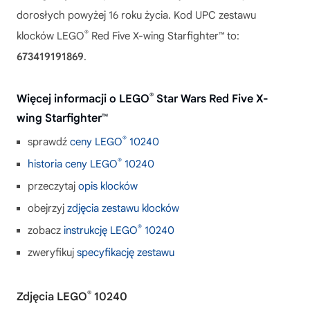
dorosłych powyżej 16 roku życia. Kod UPC zestawu
®
klocków LEGO
Red Five X-wing Starfighter™ to:
673419191869
.
®
Więcej informacji o LEGO
Star Wars Red Five X-
wing Starfighter™
®
sprawdź
ceny LEGO
10240
®
historia ceny LEGO
10240
przeczytaj
opis klocków
obejrzyj
zdjęcia zestawu klocków
®
zobacz
instrukcję LEGO
10240
zweryfikuj
specyfikację zestawu
®
Zdjęcia LEGO
10240