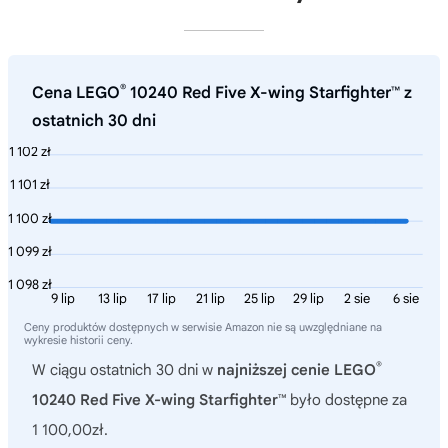
®
Cena LEGO
10240 Red Five X-wing Starfighter™ z
ostatnich 30 dni
1 102 zł
1 101 zł
1 100 zł
1 099 zł
1 098 zł
9 lip
13 lip
17 lip
21 lip
25 lip
29 lip
2 sie
6 sie
Ceny produktów dostępnych w serwisie Amazon nie są uwzględniane na
wykresie historii ceny.
®
W ciągu ostatnich 30 dni w
najniższej cenie LEGO
10240 Red Five X-wing Starfighter™
było dostępne za
1 100,00zł.