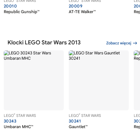
LEGO
STAR WARS
LEGO
STAR WARS
LE
20010
20009
20
Republic Gunship™
AT-TE Walker™
Rep
Klocki LEGO Star Wars 2013
Zobacz więcej
®
®
LEGO
STAR WARS
LEGO
STAR WARS
LE
30243
30241
30
Umbaran MHC™
Gauntlet™
Rep