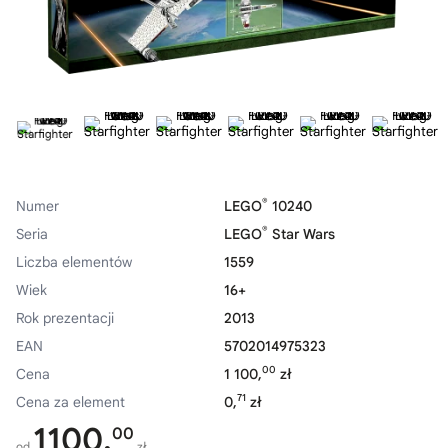
®
Numer
LEGO
10240
®
Seria
LEGO
Star Wars
Liczba elementów
1559
Wiek
16+
Rok prezentacji
2013
EAN
5702014975323
00
Cena
1 100,
zł
71
Cena za element
0,
zł
1100,
00
od
zł