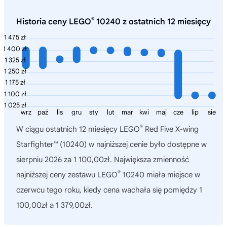
®
Historia ceny LEGO
10240 z ostatnich 12 miesięcy
1 475 zł
1 400 zł
1 325 zł
1 250 zł
1 175 zł
1 100 zł
1 025 zł
wrz
paź
lis
gru
sty
lut
mar
kwi
maj
cze
lip
sie
®
W ciągu ostatnich 12 miesięcy
LEGO
Red Five X-wing
Starfighter™ (10240)
w najniższej cenie było dostępne w
sierpniu 2026 za 1 100,00zł. Największa zmienność
®
najniższej ceny zestawu LEGO
10240 miała miejsce w
czerwcu tego roku, kiedy cena wachała się pomiędzy 1
100,00zł a 1 379,00zł.