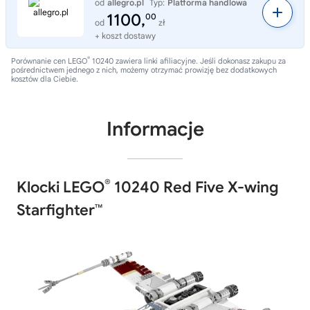
od
allegro.pl
Typ:
Platforma handlowa
1100,
00
od
zł
+ koszt dostawy
®
Porównanie cen LEGO
10240 zawiera linki afiliacyjne. Jeśli dokonasz zakupu za
pośrednictwem jednego z nich, możemy otrzymać prowizję bez dodatkowych
kosztów dla Ciebie.
Informacje
®
Klocki LEGO
10240 Red Five X-wing
Starfighter™