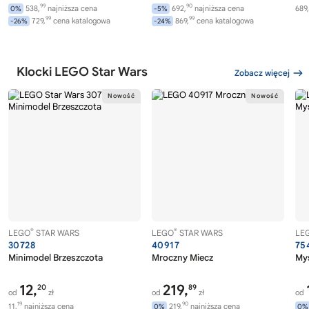
99
90
538,
najniższa cena
692,
najniższa cena
689,
0%
-5%
99
99
729,
cena katalogowa
869,
cena katalogowa
-26%
-24%
Klocki LEGO Star Wars
Zobacz więcej
®
®
LEGO
STAR WARS
LEGO
STAR WARS
LE
30728
40917
75
Minimodel Brzeszczota
Mroczny Miecz
Myś
12,
219,
20
89
od
zł
od
zł
od
19
90
11,
najniższa cena
219,
najniższa cena
0%
0%