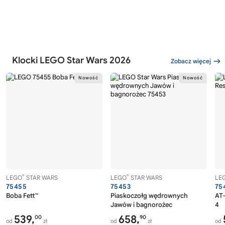
Klocki LEGO Star Wars 2026
Zobacz więcej
®
®
LEGO
STAR WARS
LEGO
STAR WARS
LE
75455
75453
75
Boba Fett™
Piaskoczołg wędrownych
AT-
Jawów i bagnorożec
4
539,
658,
00
90
od
zł
od
zł
od